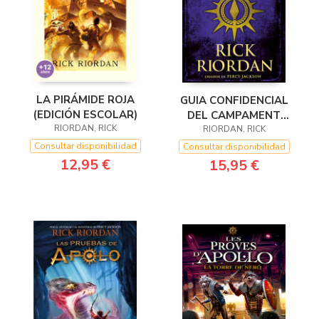
LA PIRÁMIDE ROJA
GUIA CONFIDENCIAL
(EDICIÓN ESCOLAR)
DEL CAMPAMENT
RIORDAN, RICK
RIORDAN, RICK
JÚPITER
Consultar disponibilidad
Consultar disponibilidad
12,95 €
15,95 €