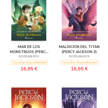
MAR DE LOS
MALDICION DEL TITAN
MONSTRUOS (PERCY
(PERCY JACKSON 3)
JACKSON 2)
RIORDAN,RICK
RIORDAN,RICK
Consultar disponibilidad
Consultar disponibilidad
16,95 €
16,95 €