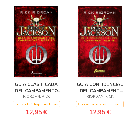
GUIA CLASIFICADA
GUIA CONFIDENCIAL
DEL CAMPAMENTO
DEL CAMPAMENT
RIORDAN, RICK
MESTIZO
RIORDAN, RICK
MESTIS
Consultar disponibilidad
Consultar disponibilidad
12,95 €
12,95 €