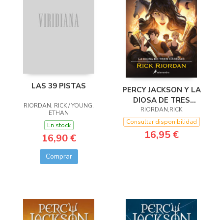
LAS 39 PISTAS
PERCY JACKSON Y LA
DIOSA DE TRES
RIORDAN, RICK / YOUNG,
RIORDAN,RICK
CABEZAS
ETHAN
Consultar disponibilidad
En stock
16,95 €
16,90 €
Comprar