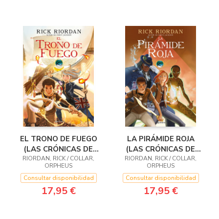
EL TRONO DE FUEGO
LA PIRÁMIDE ROJA
(LAS CRÓNICAS DE
(LAS CRÓNICAS DE
LOS KANE [CÓMIC] 2)
RIORDAN, RICK / COLLAR,
LOS KANE [CÓMIC] 1)
RIORDAN, RICK / COLLAR,
ORPHEUS
ORPHEUS
Consultar disponibilidad
Consultar disponibilidad
17,95 €
17,95 €