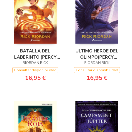
BATALLA DEL
ULTIMO HEROE DEL
LABERINTO (PERCY
OLIMPO(PERCY
JACKSON 4)
RIORDAN,RICK
JACKSON 5)
RIORDAN,RICK
Consultar disponibilidad
Consultar disponibilidad
16,95 €
16,95 €