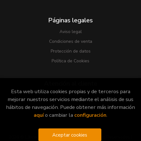
Páginas legales
Aviso legal
Condiciones de venta
Protección de datos
Política de Cookies
Atención al cliente
Esta web utiliza cookies propias y de terceros para
Quiénes somos
mejorar nuestros servicios mediante el análisis de sus
Pedidos especiales
hábitos de navegación. Puede obtener más información
aquí
o cambiar la
configuración
.
Aceptar cookies
2026 ©
Librería Viridiana
. Todos los Derechos Reservados |