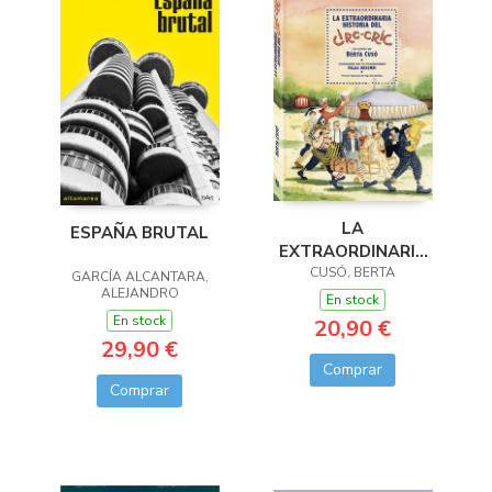
LA
ESPAÑA BRUTAL
EXTRAORDINARIA
HISTORIA DEL CIRC-
CUSÓ, BERTA
GARCÍA ALCANTARA,
ALEJANDRO
CRIC
En stock
En stock
20,90 €
29,90 €
Comprar
Comprar