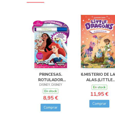
PRINCESAS.
6.MISTERIO DE L
ROTULADOR
ALAS.(LITTLE
DISNEY, DISNEY
MÁGICO 3
DRAGONS)
En stock
En stock
11,95 €
8,95 €
Comprar
Comprar