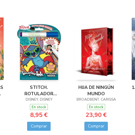
AS
STITCH.
HIJA DE NINGÚN
1
ROTULADOR
MUNDO
DISNEY, DISNEY
MÁGICO
BROADBENT, CARISSA
En stock
En stock
8,95 €
23,90 €
Comprar
Comprar