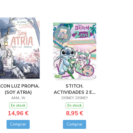
.CON LUZ PROPIA.
STITCH.
(SOY ATRIA)
ACTIVIDADES 2 EN
AMA, W
DISNEY, DISNEY
1
En stock
En stock
14,96 €
8,95 €
Comprar
Comprar