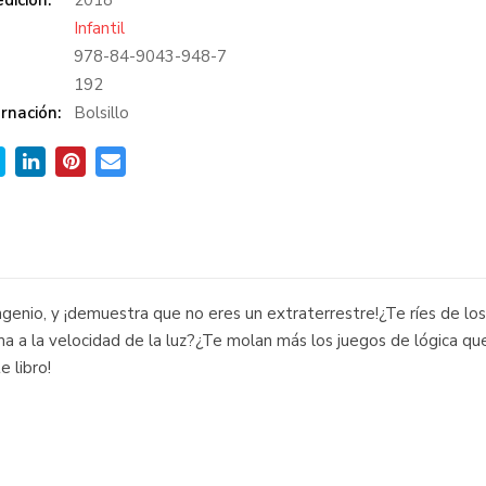
dición:
2018
Infantil
978-84-9043-948-7
:
192
rnación:
Bolsillo
genio, y ¡demuestra que no eres un extraterrestre!¿Te ríes de lo
a a la velocidad de la luz?¿Te molan más los juegos de lógica que
 libro!