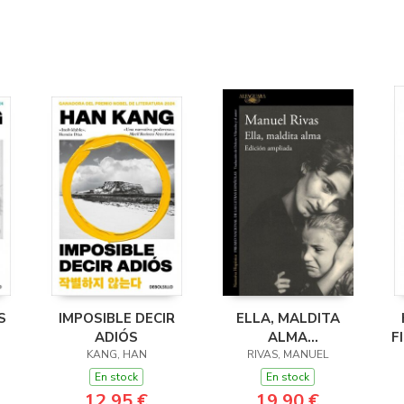
S
IMPOSIBLE DECIR
ELLA, MALDITA
ADIÓS
ALMA
F
KANG, HAN
(ED.AMPLIADA)
RIVAS, MANUEL
En stock
En stock
12,95 €
19,90 €