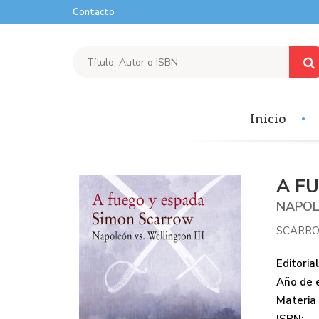
Contacto
Inicio
A F
NAPOL
SCARR
Editorial
Año de e
Materia