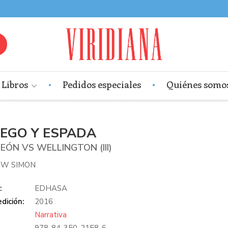
Libros
Pedidos especiales
Quiénes somo
UEGO Y ESPADA
EÓN VS WELLINGTON (III)
OW SIMON
:
EDHASA
dición:
2016
Narrativa