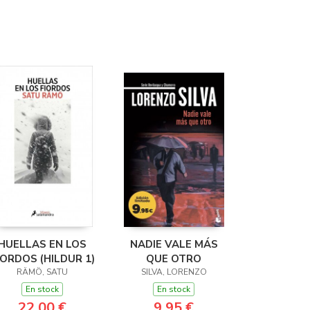
HUELLAS EN LOS
NADIE VALE MÁS
IORDOS (HILDUR 1)
QUE OTRO
RÄMÖ, SATU
SILVA, LORENZO
En stock
En stock
22,00 €
9,95 €