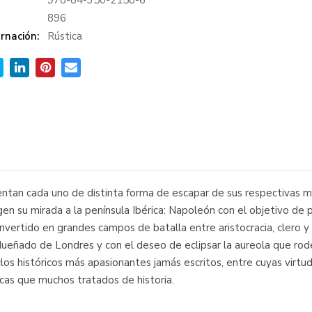
978-84-350-2158-6
:
896
rnación:
Rústica
entan cada uno de distinta forma de escapar de sus respectivas m
en su mirada a la península Ibérica: Napoleón con el objetivo de 
 convertido en grandes campos de batalla entre aristocracia, clero y
adueñado de Londres y con el deseo de eclipsar la aureola que ro
los históricos más apasionantes jamás escritos, entre cuyas virtu
icas que muchos tratados de historia.