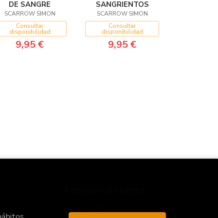
DE SANGRE
SANGRIENTOS
SCARROW SIMON
SCARROW SIMON
Consultar
Consultar
disponibilidad
disponibilidad
9,95 €
9,95 €
Atención al cliente
Quiénes somos
hábitos