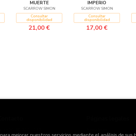
MUERTE
IMPERIO
SCARROW SIMON
SCARROW SIMON
Consultar
Consultar
disponibilidad
disponibilidad
21,00 €
17,00 €
Contacto
Páginas legales
(+34) 96 332 70 18
Aviso legal
 para mejorar nuestros servicios mediante el análisis de sus 