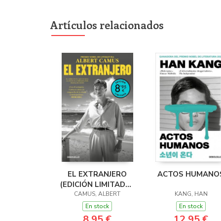
Artículos relacionados
EL EXTRANJERO
ACTOS HUMANO
(EDICIÓN LIMITADA ·
CAMUS, ALBERT
VERANO)
KANG, HAN
En stock
En stock
8,95 €
12,95 €