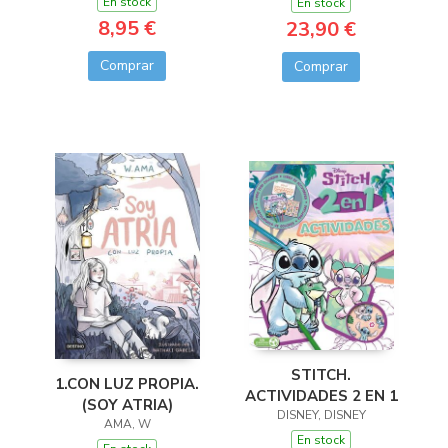
En stock
En stock
8,95 €
23,90 €
Comprar
Comprar
STITCH.
1.CON LUZ PROPIA.
ACTIVIDADES 2 EN 1
(SOY ATRIA)
DISNEY, DISNEY
AMA, W
En stock