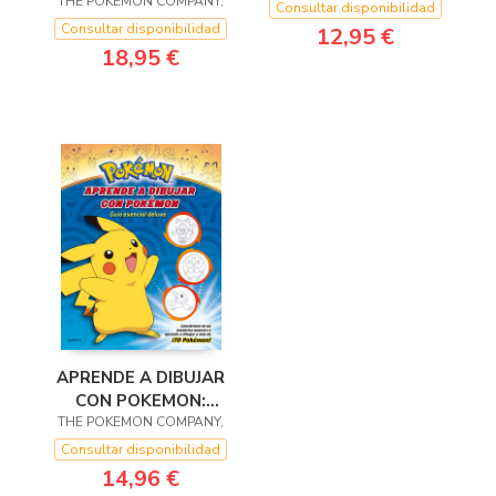
THE POKEMON COMPANY,
LEGENDARIOS Y
PARA CO
Consultar disponibilidad
SINGULARES: EDIC
Consultar disponibilidad
12,95 €
18,95 €
APRENDE A DIBUJAR
CON POKEMON:
THE POKEMON COMPANY,
GUIA ESENCIAL
DELUX
Consultar disponibilidad
14,96 €