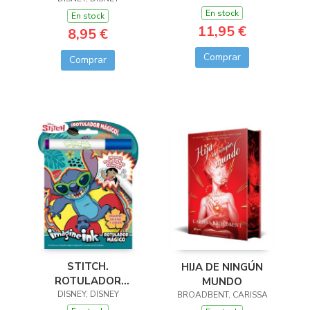
MÁGICO 3
DRAGONS)
En stock
En stock
11,95 €
8,95 €
Comprar
Comprar
STITCH.
HIJA DE NINGÚN
ROTULADOR
MUNDO
DISNEY, DISNEY
MÁGICO
BROADBENT, CARISSA