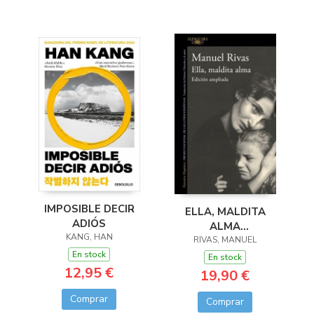
IMPOSIBLE DECIR
ELLA, MALDITA
ADIÓS
ALMA
KANG, HAN
(ED.AMPLIADA)
RIVAS, MANUEL
En stock
En stock
12,95 €
19,90 €
Comprar
Comprar