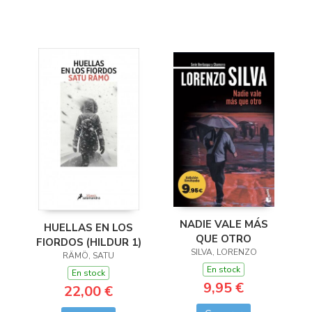
NADIE VALE MÁS
HUELLAS EN LOS
QUE OTRO
FIORDOS (HILDUR 1)
SILVA, LORENZO
RÄMÖ, SATU
En stock
En stock
9,95 €
22,00 €