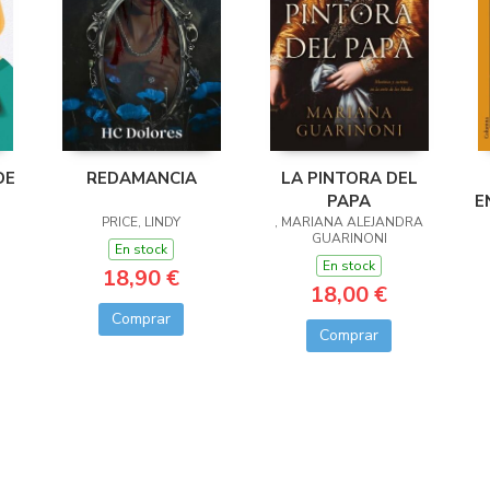
DE
REDAMANCIA
LA PINTORA DEL
PAPA
E
PRICE, LINDY
, MARIANA ALEJANDRA
GUARINONI
En stock
En stock
18,90 €
18,00 €
Comprar
Comprar