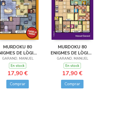
MURDOKU 80
MURDOKU 80
NIGMES DE LÒGICA
ENIGMES DE LÒGICA
I ASSASSINATS
GARAND, MANUEL
GARAND, MANUEL
I ASSASINATS
En stock
En stock
17,90 €
17,90 €
Comprar
Comprar