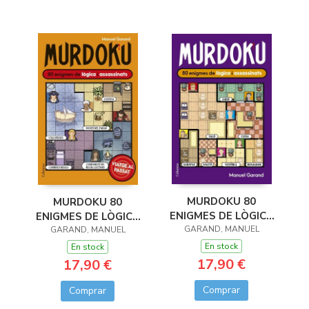
MURDOKU 80
MURDOKU 80
ENIGMES DE LÒGICA
ENIGMES DE LÒGICA
GARAND, MANUEL
I ASSASINATS
I ASSASSINATS
GARAND, MANUEL
En stock
En stock
17,90 €
17,90 €
Comprar
Comprar