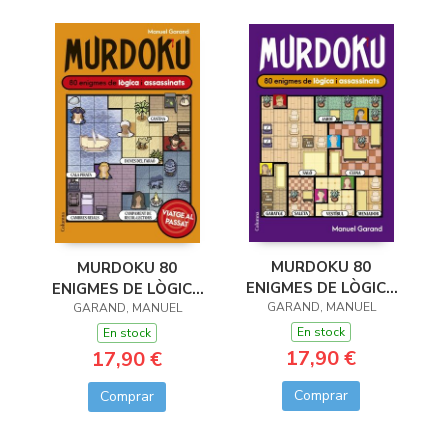
MURDOKU 80
MURDOKU 80
ENIGMES DE LÒGICA
ENIGMES DE LÒGICA
GARAND, MANUEL
I ASSASINATS
I ASSASSINATS
GARAND, MANUEL
En stock
En stock
17,90 €
17,90 €
Comprar
Comprar