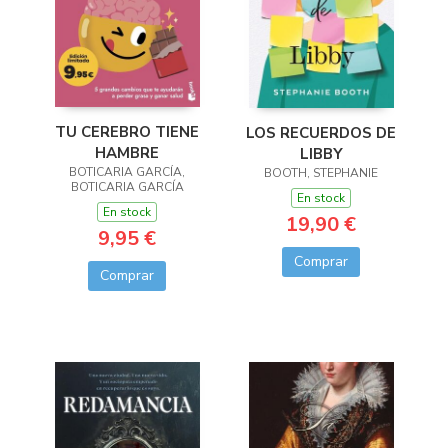
TU CEREBRO TIENE
LOS RECUERDOS DE
HAMBRE
LIBBY
BOTICARIA GARCÍA,
BOOTH, STEPHANIE
BOTICARIA GARCÍA
En stock
En stock
19,90 €
9,95 €
Comprar
Comprar