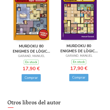
MURDOKU 80
MURDOKU 80
ENIGMES DE LÒGICA
ENIGMES DE LÒGICA
GARAND, MANUEL
I ASSASINATS
I ASSASSINATS
GARAND, MANUEL
En stock
En stock
17,90 €
17,90 €
Comprar
Comprar
Otros libros del autor