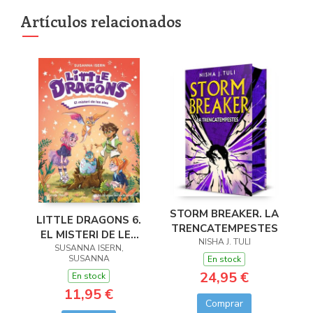
Artículos relacionados
STORM BREAKER. LA
LITTLE DRAGONS 6.
TRENCATEMPESTES
EL MISTERI DE LES
NISHA J. TULI
SUSANNA ISERN,
ALES
SUSANNA
En stock
24,95 €
En stock
11,95 €
Comprar