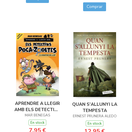
Comprar
APRENDRE A LLEGIR
QUAN S'ALLUNYI LA
AMB ELS DETECTIUS
TEMPESTA
POCA-ZOOLTES 11.
MAR BENEGAS
ERNEST PRUNERA ALEDO
EL ROBATORI DEL
En stock
En stock
LLOP
7,95 €
12,95 €