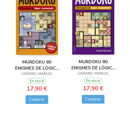
MURDOKU 80
MURDOKU 80
ENIGMES DE LÒGICA
ENIGMES DE LÒGICA
GARAND, MANUEL
I ASSASINATS
I ASSASSINATS
GARAND, MANUEL
En stock
En stock
17,90 €
17,90 €
Comprar
Comprar