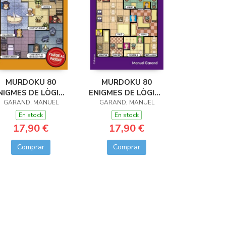
MURDOKU 80
MURDOKU 80
NIGMES DE LÒGICA
ENIGMES DE LÒGICA
I ASSASSINATS
GARAND, MANUEL
GARAND, MANUEL
I ASSASINATS
En stock
En stock
17,90 €
17,90 €
Comprar
Comprar