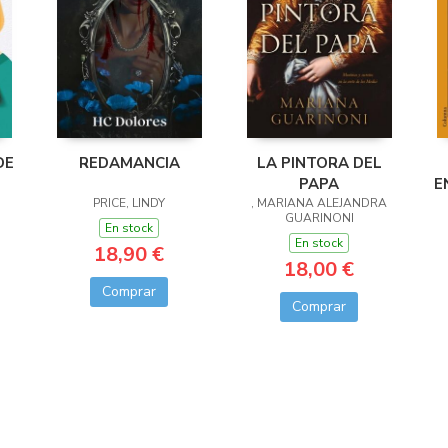
DE
REDAMANCIA
LA PINTORA DEL
PAPA
E
PRICE, LINDY
, MARIANA ALEJANDRA
GUARINONI
En stock
En stock
18,90 €
18,00 €
Comprar
Comprar