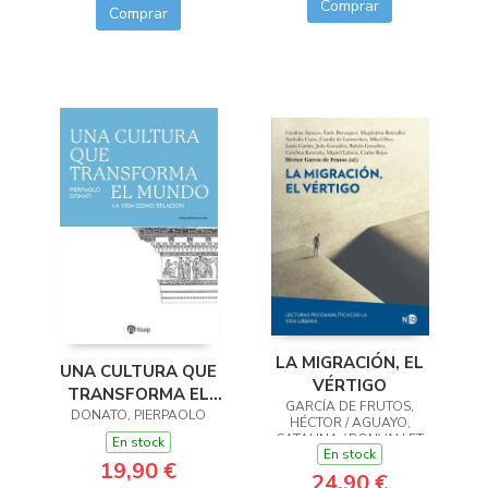
Comprar
Comprar
LA MIGRACIÓN, EL
UNA CULTURA QUE
VÉRTIGO
TRANSFORMA EL
GARCÍA DE FRUTOS,
MUNDO:VIDA COMO
DONATO, PIERPAOLO
HÉCTOR / AGUAYO,
RELACION
CATALINA / BONVALLET
En stock
En stock
COMMENTZ, MAGDALENA
19,90 €
/ CARTA DE SOUZA,
24,90 €
NATHAL