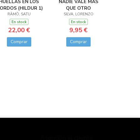
HUELLAS EN LOS
NADIE VALE MÁS
IORDOS (HILDUR 1)
QUE OTRO
RÄMÖ, SATU
SILVA, LORENZO
En stock
En stock
22,00 €
9,95 €
Comprar
Comprar
Atención al cliente