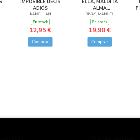
S
IMPOSIBLE DECIR
ELLA, MALDITA
ADIÓS
ALMA
F
KANG, HAN
(ED.AMPLIADA)
RIVAS, MANUEL
En stock
En stock
12,95 €
19,90 €
Comprar
Comprar
Contacto
Páginas legales