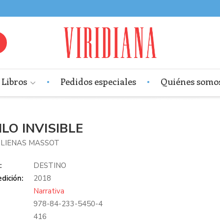
Libros
Pedidos especiales
Quiénes somo
ILO INVISIBLE
LIENAS MASSOT
:
DESTINO
dición:
2018
Narrativa
978-84-233-5450-4
:
416