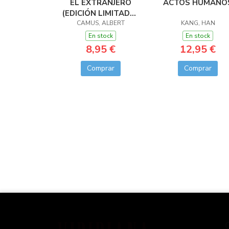
EL EXTRANJERO
ACTOS HUMANO
(EDICIÓN LIMITADA ·
CAMUS, ALBERT
VERANO)
KANG, HAN
En stock
En stock
8,95 €
12,95 €
Comprar
Comprar