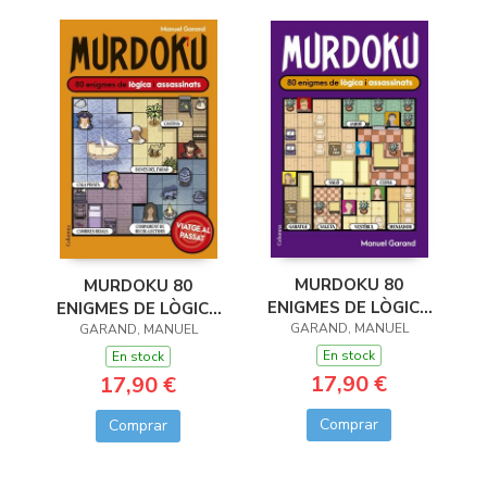
MURDOKU 80
MURDOKU 80
ENIGMES DE LÒGICA
ENIGMES DE LÒGICA
GARAND, MANUEL
I ASSASINATS
I ASSASSINATS
GARAND, MANUEL
En stock
En stock
17,90 €
17,90 €
Comprar
Comprar