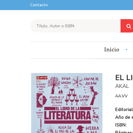
Contacto
Inicio
EL L
AKAL
AA.VV
Editorial
Año de e
ISBN:
Páginas