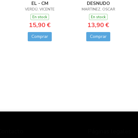
EL - CM
DESNUDO
VERDÚ, VICENTE
MARTINEZ, OSCAR
En stock
En stock
15,90 €
13,90 €
Comprar
Comprar
Contacto
Páginas legales