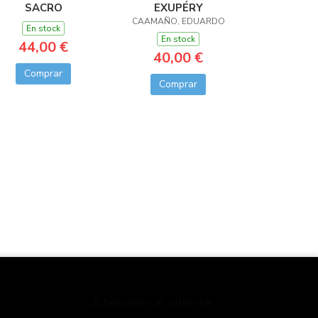
SACRO
EXUPÉRY
CAAMAÑO, EDUARDO
En stock
En stock
44,00 €
40,00 €
Comprar
Comprar
Atención al cliente