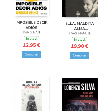
IMPOSIBLE DECIR
ELLA, MALDITA
ADIÓS
ALMA
KANG, HAN
(ED.AMPLIADA)
RIVAS, MANUEL
En stock
En stock
12,95 €
19,90 €
Comprar
Comprar