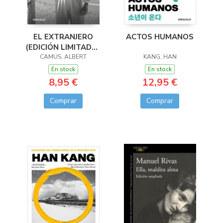
EL EXTRANJERO
ACTOS HUMANOS
(EDICIÓN LIMITADA ·
CAMUS, ALBERT
VERANO)
KANG, HAN
En stock
En stock
8,95 €
12,95 €
Comprar
Comprar