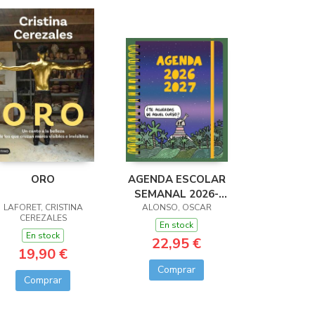
ORO
AGENDA ESCOLAR
SEMANAL 2026-
LAFORET, CRISTINA
2027 72 KILOS
ALONSO, OSCAR
CEREZALES
En stock
En stock
22,95 €
19,90 €
Comprar
Comprar