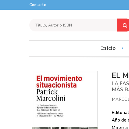
Contacto
Inicio
EL 
LA FA
MÁS R
MARCOL
Editorial
Año de e
Materia