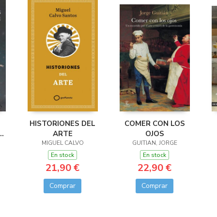
HISTORIONES DEL
COMER CON LOS
A
ARTE
OJOS
TE
MIGUEL CALVO
GUITIAN, JORGE
En stock
En stock
21,90 €
22,90 €
Comprar
Comprar