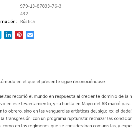
979-13-87833-76-3
:
432
rnación:
Rústica
 incómodo en el que el presente sigue reconociéndose.
ueltas recorrió el mundo en respuesta al creciente dominio de la 
sivo en ese levantamiento, y su huella en Mayo del 68 marcó para si
 obrero, sino en las vanguardias artísticas del siglo xx: el dadaís
y la transgresión, con un programa rupturista: rechazar las condic
as como en los regímenes que se consideraban comunistas, y expe