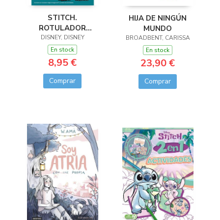
STITCH.
HIJA DE NINGÚN
ROTULADOR
MUNDO
DISNEY, DISNEY
MÁGICO
BROADBENT, CARISSA
En stock
En stock
8,95 €
23,90 €
Comprar
Comprar