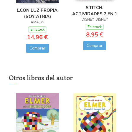
STITCH.
1.CON LUZ PROPIA.
ACTIVIDADES 2 EN 1
(SOY ATRIA)
DISNEY, DISNEY
AMA, W
En stock
En stock
8,95 €
14,96 €
Comprar
Comprar
Otros libros del autor