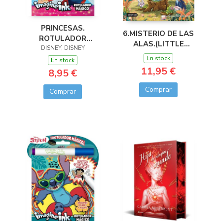
PRINCESAS.
6.MISTERIO DE LAS
ROTULADOR
ALAS.(LITTLE
DISNEY, DISNEY
MÁGICO 3
DRAGONS)
En stock
En stock
11,95 €
8,95 €
Comprar
Comprar