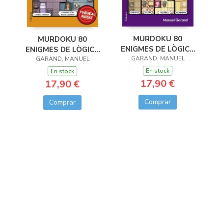
MURDOKU 80
MURDOKU 80
ENIGMES DE LÒGICA
ENIGMES DE LÒGICA
GARAND, MANUEL
I ASSASINATS
I ASSASSINATS
GARAND, MANUEL
En stock
En stock
17,90 €
17,90 €
Comprar
Comprar