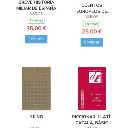
BREVE HISTORIA
CUENTOS
MILIAR DE ESPAÑA
EUROPEOS DE
VARIOS
NAVIDAD
VARIOS
En stock
En stock
35,00 €
25,00 €
Comprar
Comprar
YIJING
DICCIONARI LLATÍ-
CATALÀ, BÀSIC