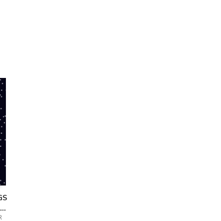
GS
ER
R