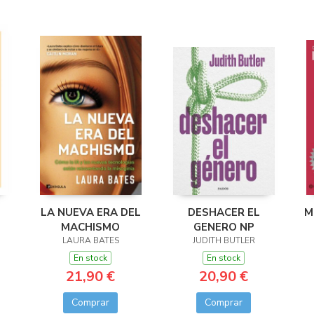
LA NUEVA ERA DEL
DESHACER EL
M
MACHISMO
GENERO NP
LAURA BATES
JUDITH BUTLER
En stock
En stock
21,90 €
20,90 €
Comprar
Comprar