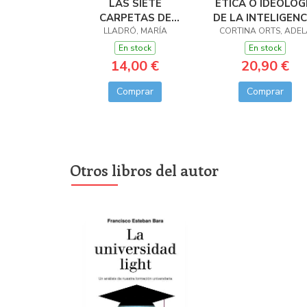
LAS SIETE
ETICA O IDEOLOG
CARPETAS DE
DE LA INTELIGENC
LLADRÓ, MARÍA
ANGELIQUE
CORTINA ORTS, ADEL
ARTIFICIAL?
En stock
En stock
14,00 €
20,90 €
Comprar
Comprar
Otros libros del autor