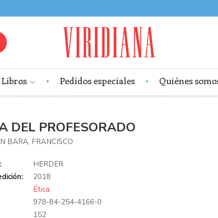
Libros
Pedidos especiales
Quiénes somo
CA DEL PROFESORADO
N BARA, FRANCISCO
:
HERDER
dición:
2018
Ética
978-84-254-4166-0
:
152