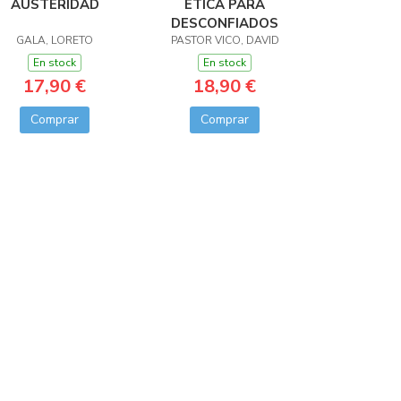
AUSTERIDAD
ÉTICA PARA
DESCONFIADOS
GALA, LORETO
PASTOR VICO, DAVID
En stock
En stock
17,90 €
18,90 €
Comprar
Comprar