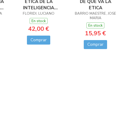
IA
ÉTICA DE LA
DE QUE VA LA
IA
INTELIGENCIA
ETICA
A
FLORIDI, LUCIANO
ARTIFICIAL
BARRIO MAESTRE, JOSE
MARIA
En stock
En stock
42,00 €
15,95 €
Comprar
Comprar