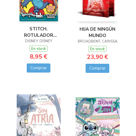
STITCH.
HIJA DE NINGÚN
ROTULADOR
MUNDO
DISNEY, DISNEY
MÁGICO
BROADBENT, CARISSA
En stock
En stock
8,95 €
23,90 €
Comprar
Comprar