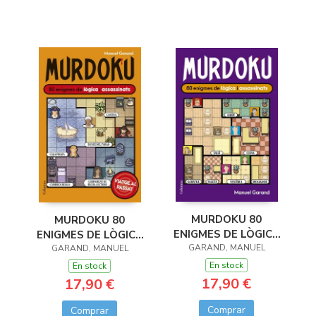
MURDOKU 80
MURDOKU 80
ENIGMES DE LÒGICA
ENIGMES DE LÒGICA
GARAND, MANUEL
I ASSASINATS
I ASSASSINATS
GARAND, MANUEL
En stock
En stock
17,90 €
17,90 €
Comprar
Comprar