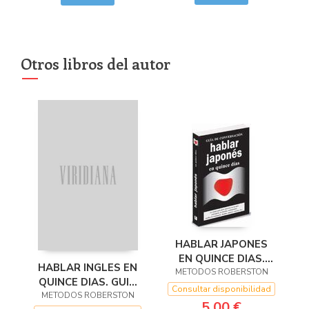
Otros libros del autor
HABLAR JAPONES
EN QUINCE DIAS.
HABLAR INGLES EN
METODOS ROBERSTON
GUIA DE
QUINCE DIAS. GUIA
CONVERSACION
Consultar disponibilidad
DE CONVERSACION
METODOS ROBERSTON
5,00 €