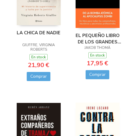
LA CHICA DE NADIE
EL PEQUEÑO LIBRO
DE LOS GRANDES
GIUFFRE, VIRGINIA
JAKOB THOMÄ
RIESGOS
ROBERTS
En stock
En stock
17,95 €
21,90 €
Comprar
Comprar