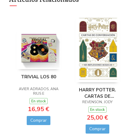
TRIVIAL LOS 80
AVIER ADRADOS, ANA
HARRY POTTER.
RIUS E
CARTAS DE
En stock
CONVERSACION
REVENSON, JODY
16,95 €
En stock
25,00 €
Comprar
Comprar