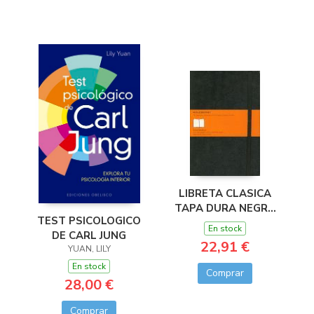
LIBRETA CLASICA
TAPA DURA NEGRA
TEST PSICOLOGICO
L RAYAS
En stock
DE CARL JUNG
22,91 €
YUAN, LILY
En stock
Comprar
28,00 €
Comprar