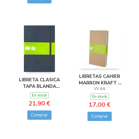
LIBRETAS CAHIER
LIBRETA CLASICA
MARRON KRAFT L
TAPA BLANDA
LISAS (SET DE 3)
VV AA
NEGRA L LISA
En stock
En stock
21,90 €
17,00 €
Comprar
Comprar