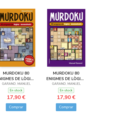
MURDOKU 80
MURDOKU 80
NIGMES DE LÒGICA
ENIGMES DE LÒGICA
I ASSASSINATS
GARAND, MANUEL
GARAND, MANUEL
I ASSASINATS
En stock
En stock
17,90 €
17,90 €
Comprar
Comprar