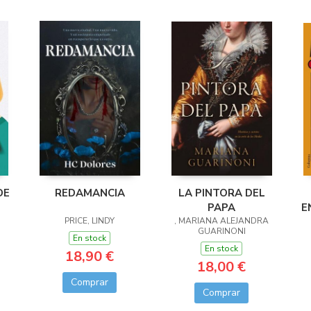
DE
REDAMANCIA
LA PINTORA DEL
PAPA
E
PRICE, LINDY
, MARIANA ALEJANDRA
GUARINONI
En stock
En stock
18,90 €
18,00 €
Comprar
Comprar