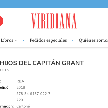
Libros
Pedidos especiales
Quiénes somo
 HIJOS DEL CAPITÁN GRANT
JULES
:
RBA
dición:
2018
978-84-9187-022-7
:
720
rnación:
Cartoné