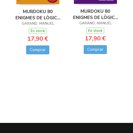
MURDOKU 80
MURDOKU 80
ENIGMES DE LÒGICA
ENIGMES DE LÒGICA
GARAND, MANUEL
I ASSASINATS
I ASSASSINATS
GARAND, MANUEL
En stock
En stock
17,90 €
17,90 €
Comprar
Comprar