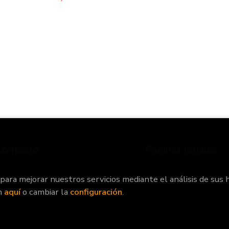
Contacto
Páginas legales
(+34) 96 332 70 18
Aviso legal
 para mejorar nuestros servicios mediante el análisis de sus 
info@libreriaviridiana.com
Condiciones de venta
n
aquí
o cambiar la
configuración
.
Formulario de contacto
Protección de datos
Política de Cookies