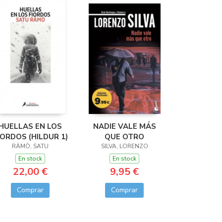
HUELLAS EN LOS
NADIE VALE MÁS
IORDOS (HILDUR 1)
QUE OTRO
RÄMÖ, SATU
SILVA, LORENZO
En stock
En stock
22,00 €
9,95 €
Comprar
Comprar