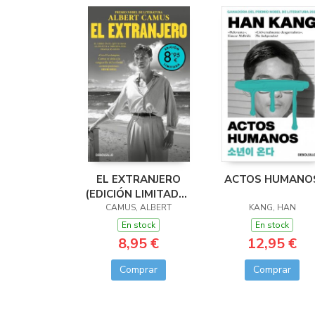
EL EXTRANJERO
ACTOS HUMANO
(EDICIÓN LIMITADA ·
CAMUS, ALBERT
VERANO)
KANG, HAN
En stock
En stock
8,95 €
12,95 €
Comprar
Comprar