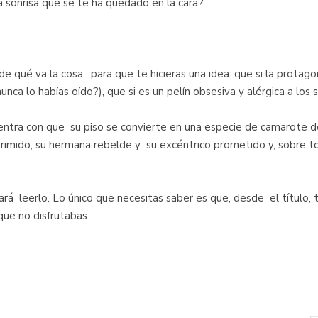
 sonrisa que se te ha quedado en la cara?
qué va la cosa, para que te hicieras una idea: que si la protagon
nca lo habías oído?), que si es un pelín obsesiva y alérgica a los s
cuentra con que su piso se convierte en una especie de camarote
rimido, su hermana rebelde y su excéntrico prometido y, sobre to
á leerlo. Lo único que necesitas saber es que, desde el título,
ue no disfrutabas.