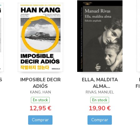
S
IMPOSIBLE DECIR
ELLA, MALDITA
ADIÓS
ALMA
F
KANG, HAN
(ED.AMPLIADA)
RIVAS, MANUEL
En stock
En stock
12,95 €
19,90 €
Comprar
Comprar