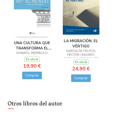
LA MIGRACIÓN, EL
UNA CULTURA QUE
VÉRTIGO
TRANSFORMA EL
GARCÍA DE FRUTOS,
MUNDO:VIDA COMO
DONATO, PIERPAOLO
HÉCTOR / AGUAYO,
RELACION
CATALINA / BONVALLET
En stock
En stock
COMMENTZ, MAGDALENA
19,90 €
/ CARTA DE SOUZA,
24,90 €
NATHAL
Comprar
Comprar
Otros libros del autor