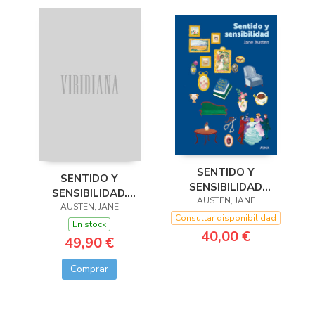
SENTIDO Y
SENTIDO Y
SENSIBILIDAD
SENSIBILIDAD.
(PANORAMA)
AUSTEN, JANE
EDICIÓN ANOTADA
AUSTEN, JANE
Consultar disponibilidad
En stock
40,00 €
49,90 €
Comprar