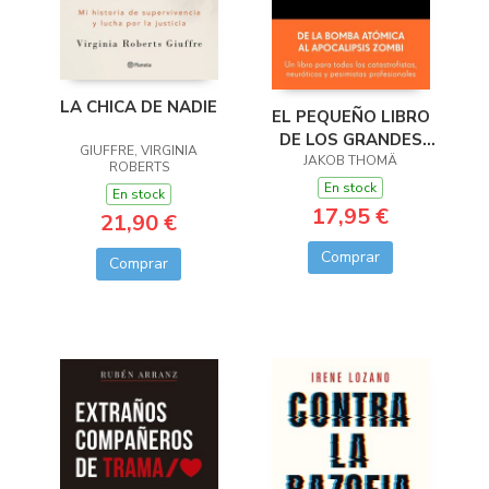
LA CHICA DE NADIE
EL PEQUEÑO LIBRO
DE LOS GRANDES
GIUFFRE, VIRGINIA
JAKOB THOMÄ
RIESGOS
ROBERTS
En stock
En stock
17,95 €
21,90 €
Comprar
Comprar