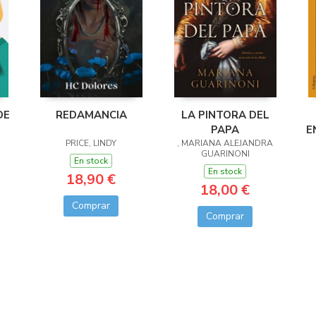
DE
REDAMANCIA
LA PINTORA DEL
PAPA
E
PRICE, LINDY
, MARIANA ALEJANDRA
GUARINONI
En stock
En stock
18,90 €
18,00 €
Comprar
Comprar