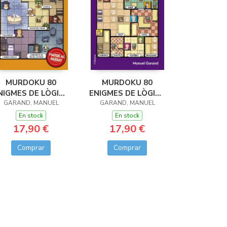
MURDOKU 80
MURDOKU 80
NIGMES DE LÒGICA
ENIGMES DE LÒGICA
I ASSASSINATS
GARAND, MANUEL
GARAND, MANUEL
I ASSASINATS
En stock
En stock
17,90 €
17,90 €
Comprar
Comprar