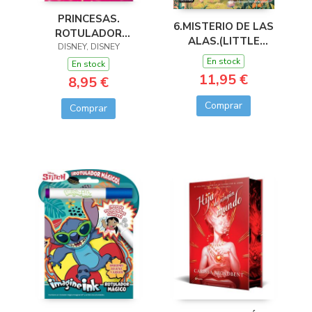
PRINCESAS.
6.MISTERIO DE LAS
ROTULADOR
ALAS.(LITTLE
DISNEY, DISNEY
MÁGICO 3
DRAGONS)
En stock
En stock
11,95 €
8,95 €
Comprar
Comprar