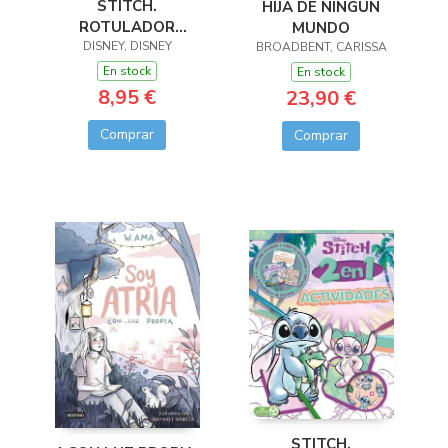
STITCH.
HIJA DE NINGÚN
ROTULADOR
MUNDO
DISNEY, DISNEY
MÁGICO
BROADBENT, CARISSA
En stock
En stock
8,95 €
23,90 €
Comprar
Comprar
STITCH.