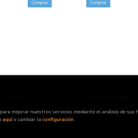
Comprar
Comprar
Contacto
Páginas legales
(+34) 96 332 70 18
Aviso legal
 para mejorar nuestros servicios mediante el análisis de sus 
info@libreriaviridiana.com
Condiciones de venta
n
aquí
o cambiar la
configuración
.
Formulario de contacto
Protección de datos
Política de Cookies