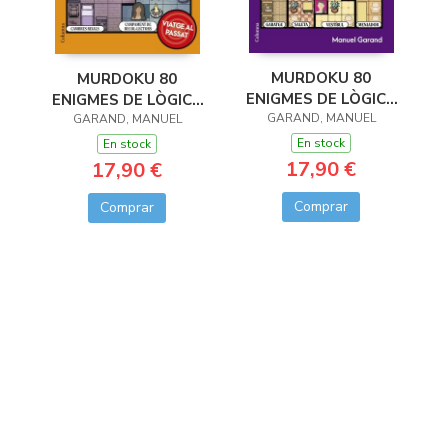
MURDOKU 80
MURDOKU 80
ENIGMES DE LÒGICA
ENIGMES DE LÒGICA
GARAND, MANUEL
I ASSASINATS
I ASSASSINATS
GARAND, MANUEL
En stock
En stock
17,90 €
17,90 €
Comprar
Comprar