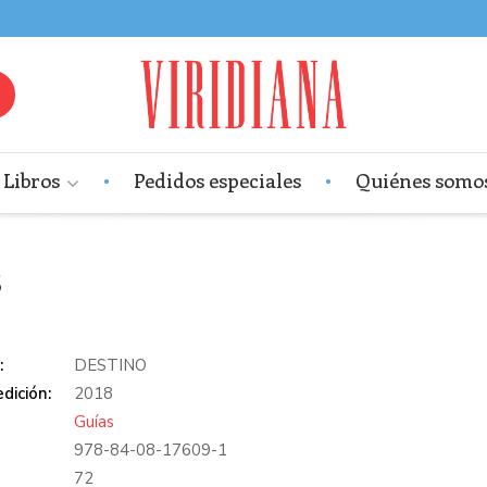
Libros
Pedidos especiales
Quiénes somo
S
:
DESTINO
dición:
2018
Guías
978-84-08-17609-1
:
72