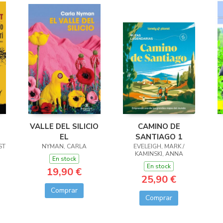
VALLE DEL SILICIO
CAMINO DE
EL
SANTIAGO 1
ST
NYMAN, CARLA
EVELEIGH, MARK /
KAMINSKI, ANNA
En stock
En stock
19,90 €
25,90 €
Comprar
Comprar