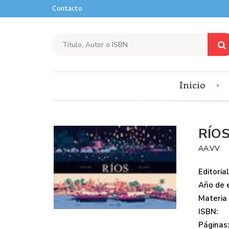
Contacto
Inicio
RÍO
AA.VV
Editorial
Año de e
Materia
ISBN:
Páginas