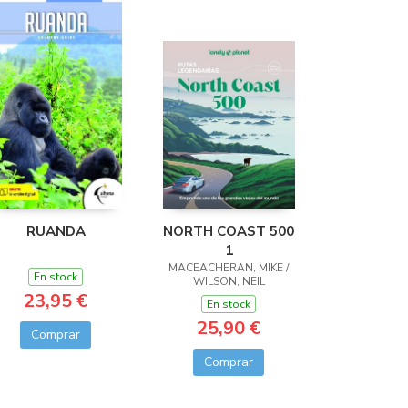
RUANDA
NORTH COAST 500
1
MACEACHERAN, MIKE /
En stock
WILSON, NEIL
23,95 €
En stock
25,90 €
Comprar
Comprar