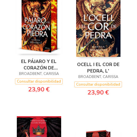
EL PÁJARO Y EL
OCELL I EL COR DE
CORAZÓN DE
PEDRA, L'
BROADBENT, CARISSA
PIEDRA (EDICIÓN
BROADBENT, CARISSA
DELUXE)
Consultar disponibilidad
Consultar disponibilidad
23,90 €
23,90 €