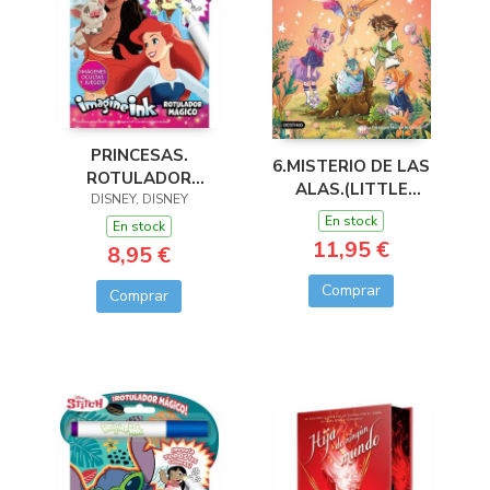
PRINCESAS.
6.MISTERIO DE LAS
ROTULADOR
ALAS.(LITTLE
DISNEY, DISNEY
MÁGICO 3
DRAGONS)
En stock
En stock
11,95 €
8,95 €
Comprar
Comprar