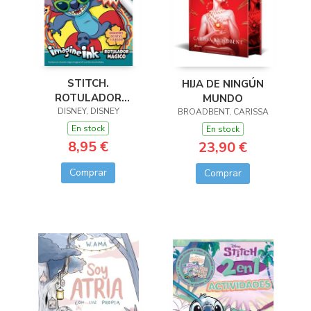
STITCH.
HIJA DE NINGÚN
ROTULADOR
MUNDO
DISNEY, DISNEY
MÁGICO
BROADBENT, CARISSA
En stock
En stock
8,95 €
23,90 €
Comprar
Comprar