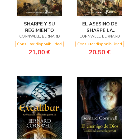
EL ASESINO DE
SHARPE Y SU
SHARPE LA
REGIMIENTO
OCUPACION PARIS
CORNWELL, BERNARD
CORNWELL, BERNARD
Consultar disponibilidad
Consultar disponibilidad
20,50 €
21,00 €