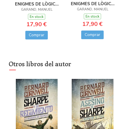
ENIGMES DE LÒGICA
ENIGMES DE LÒGICA
GARAND, MANUEL
I ASSASINATS
I ASSASSINATS
GARAND, MANUEL
En stock
En stock
17,90 €
17,90 €
Comprar
Comprar
Otros libros del autor