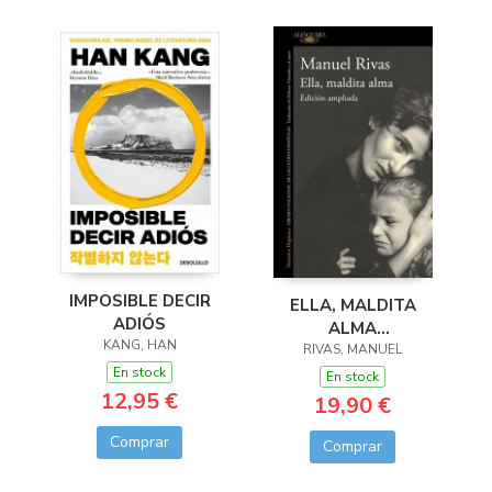
IMPOSIBLE DECIR
ELLA, MALDITA
ADIÓS
ALMA
KANG, HAN
(ED.AMPLIADA)
RIVAS, MANUEL
En stock
En stock
12,95 €
19,90 €
Comprar
Comprar