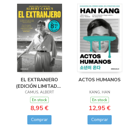
EL EXTRANJERO
ACTOS HUMANOS
(EDICIÓN LIMITADA ·
CAMUS, ALBERT
VERANO)
KANG, HAN
En stock
En stock
8,95 €
12,95 €
Comprar
Comprar