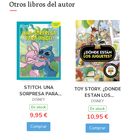
Otros libros del autor
STITCH. UNA
TOY STORY. ¿DONDE
SORPRESA PARA
ESTAN LOS
ANGEL
DISNEY
JUGUETES?
DISNEY
En stock
En stock
9,95 €
10,95 €
Comprar
Comprar