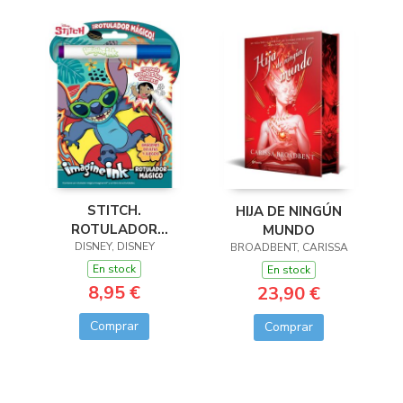
STITCH.
HIJA DE NINGÚN
ROTULADOR
MUNDO
DISNEY, DISNEY
MÁGICO
BROADBENT, CARISSA
En stock
En stock
8,95 €
23,90 €
Comprar
Comprar