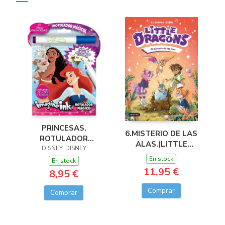
PRINCESAS.
6.MISTERIO DE LAS
ROTULADOR
ALAS.(LITTLE
DISNEY, DISNEY
MÁGICO 3
DRAGONS)
En stock
En stock
11,95 €
8,95 €
Comprar
Comprar