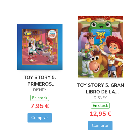
TOY STORY 5.
PRIMEROS
TOY STORY 5. GRAN
LECTORES EN
DISNEY
LIBRO DE LA
LETRA MAYUSCULA
En stock
PELICULA
DISNEY
7,95 €
En stock
12,95 €
Comprar
Comprar