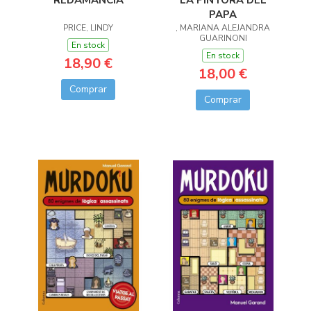
LA PINTORA DEL
REDAMANCIA
PAPA
, MARIANA ALEJANDRA
PRICE, LINDY
GUARINONI
En stock
En stock
18,90 €
18,00 €
Comprar
Comprar