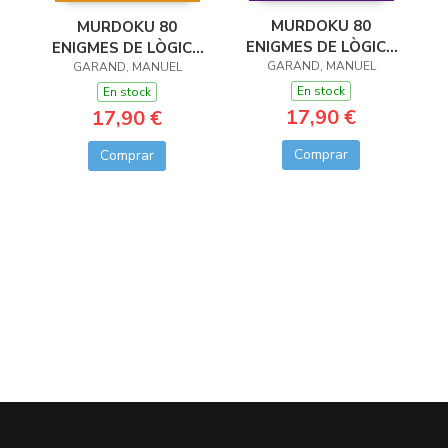
MURDOKU 80
MURDOKU 80
ENIGMES DE LÒGICA
ENIGMES DE LÒGICA
GARAND, MANUEL
I ASSASINATS
I ASSASSINATS
GARAND, MANUEL
En stock
En stock
17,90 €
17,90 €
Comprar
Comprar