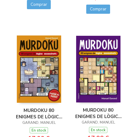
Comprar
Comprar
MURDOKU 80
MURDOKU 80
ENIGMES DE LÒGICA
ENIGMES DE LÒGICA
GARAND, MANUEL
I ASSASINATS
I ASSASSINATS
GARAND, MANUEL
En stock
En stock