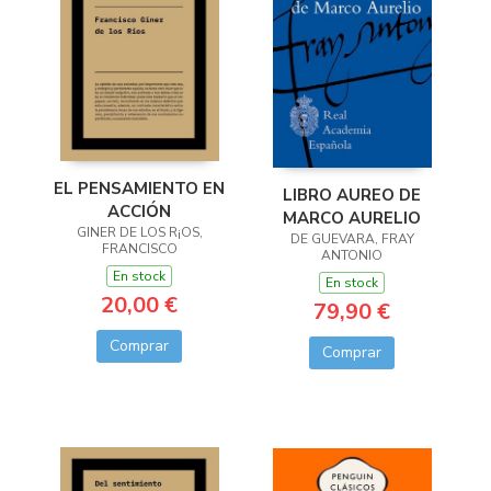
EL PENSAMIENTO EN
LIBRO AUREO DE
ACCIÓN
MARCO AURELIO
GINER DE LOS R¡OS,
DE GUEVARA, FRAY
FRANCISCO
ANTONIO
En stock
En stock
20,00 €
79,90 €
Comprar
Comprar