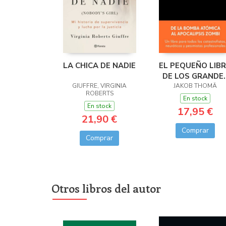
LA CHICA DE NADIE
EL PEQUEÑO LIB
DE LOS GRANDE
GIUFFRE, VIRGINIA
JAKOB THOMÄ
RIESGOS
ROBERTS
En stock
En stock
17,95 €
21,90 €
Comprar
Comprar
Otros libros del autor