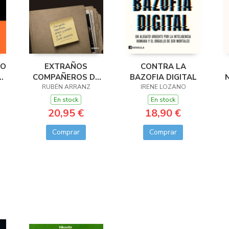
RO
EXTRAÑOS
CONTRA LA
S
COMPAÑEROS DE
BAZOFIA DIGITAL
RUBÉN ARRANZ
TRAMA
IRENE LOZANO
En stock
En stock
20,95 €
18,90 €
Comprar
Comprar