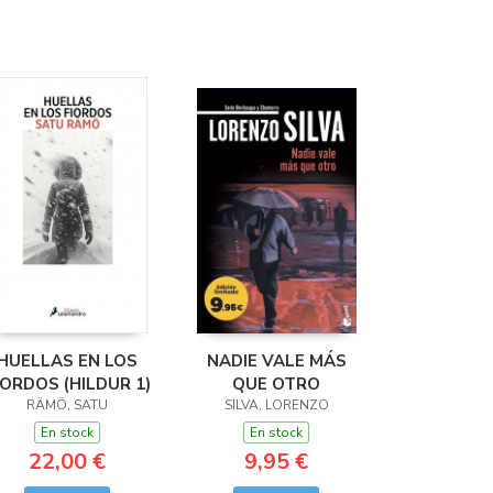
HUELLAS EN LOS
NADIE VALE MÁS
IORDOS (HILDUR 1)
QUE OTRO
RÄMÖ, SATU
SILVA, LORENZO
En stock
En stock
22,00 €
9,95 €