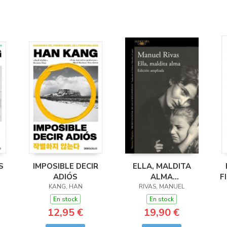
S
IMPOSIBLE DECIR
ELLA, MALDITA
ADIÓS
ALMA
F
KANG, HAN
(ED.AMPLIADA)
RIVAS, MANUEL
En stock
En stock
12,95 €
19,90 €