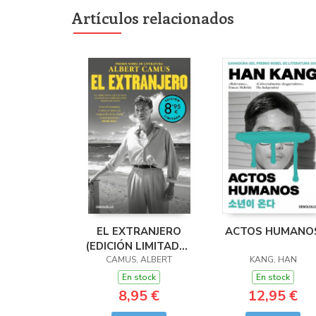
Artículos relacionados
EL EXTRANJERO
ACTOS HUMANO
(EDICIÓN LIMITADA ·
CAMUS, ALBERT
VERANO)
KANG, HAN
En stock
En stock
8,95 €
12,95 €