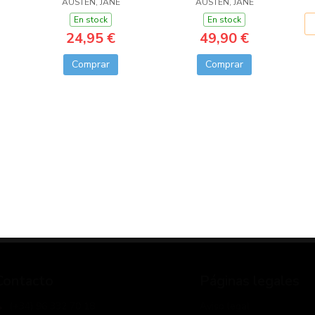
AUSTEN, JANE
EDICIÓN ANOTADA
AUSTEN, JANE
En stock
En stock
24,95 €
49,90 €
Comprar
Comprar
Contacto
Páginas legales
(+34) 96 332 70 18
Aviso legal