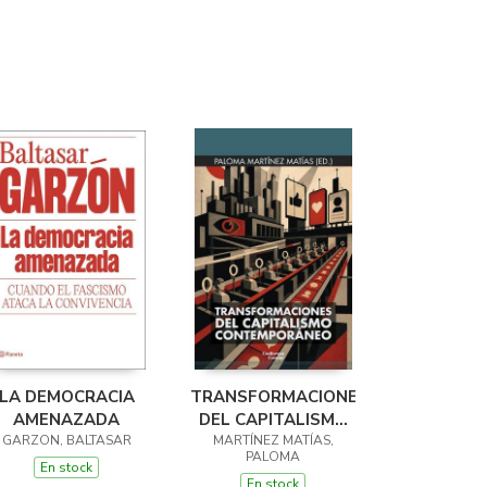
LA DEMOCRACIA
TRANSFORMACIONES
AMENAZADA
DEL CAPITALISMO
GARZON, BALTASAR
CONTEMPORÁNEO
MARTÍNEZ MATÍAS,
PALOMA
En stock
En stock