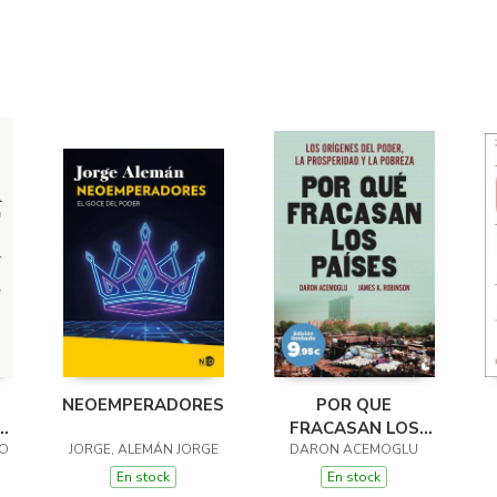
NEOEMPERADORES
POR QUE
E
FRACASAN LOS
O
JORGE, ALEMÁN JORGE
DARON ACEMOGLU
PAISES
En stock
En stock