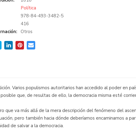
dición:
2018
Política
978-84-493-3482-5
:
416
rnación:
Otros
ión. Varios populismos autoritarios han accedido al poder en país
sible que, de resultas de ello, la democracia misma esté corrie
ibro que va más allá de la mera descripción del fenómeno del asce
ituación, pero también hacia dónde deberíamos encaminarnos a pa
idad de salvar a la democracia.