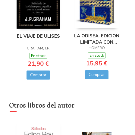
LA ODISEA. EDICION
EL VIAJE DE ULISES
LIMITADA CON
CANTOS
HOMERO
GRAHAM, J.P.
DECORADOS
En stock
En stock
15,95 €
21,90 €
Comprar
Comprar
Otros libros del autor