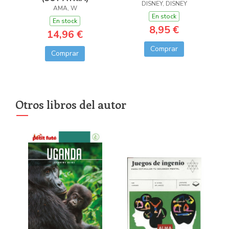
DISNEY, DISNEY
AMA, W
En stock
En stock
8,95 €
14,96 €
Comprar
Comprar
Otros libros del autor