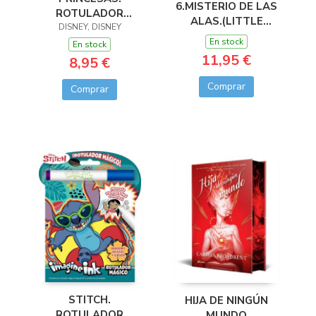
6.MISTERIO DE LAS
ROTULADOR
ALAS.(LITTLE
DISNEY, DISNEY
MÁGICO 3
DRAGONS)
En stock
En stock
11,95 €
8,95 €
Comprar
Comprar
STITCH.
HIJA DE NINGÚN
ROTULADOR
MUNDO