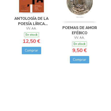
ANTOLOGÍA DE LA
POESÍA LÍRICA
POEMAS DE AMOR
GRIEGA
VV. AA.
EFÉBICO
En stock
VV. AA.
12,50 €
En stock
9,50 €
Comprar
Comprar