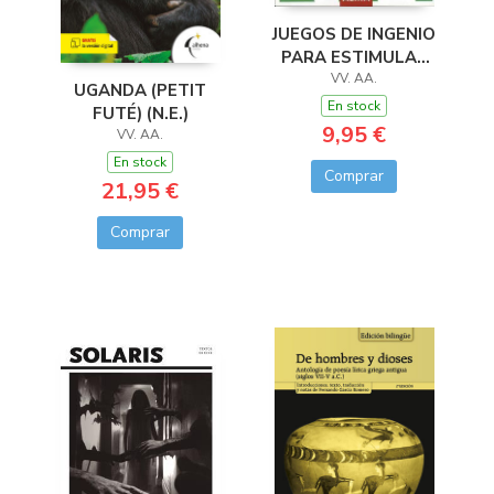
JUEGOS DE INGENIO
PARA ESTIMULAR
TU AGUDEZA
VV. AA.
UGANDA (PETIT
MENTAL
En stock
FUTÉ) (N.E.)
9,95 €
VV. AA.
En stock
Comprar
21,95 €
Comprar