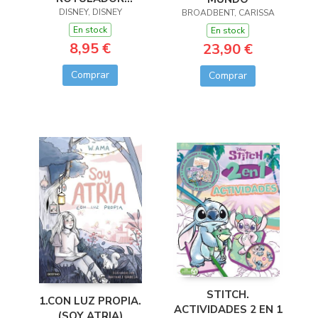
DISNEY, DISNEY
MÁGICO
BROADBENT, CARISSA
En stock
En stock
8,95 €
23,90 €
Comprar
Comprar
STITCH.
1.CON LUZ PROPIA.
ACTIVIDADES 2 EN 1
(SOY ATRIA)